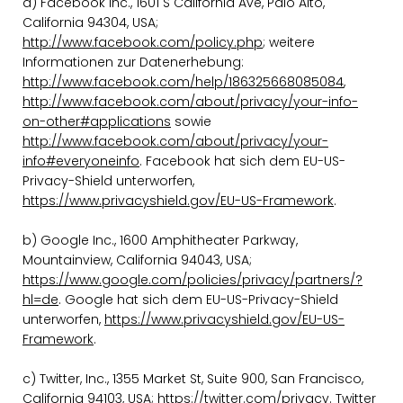
a) Facebook Inc., 1601 S California Ave, Palo Alto,
California 94304, USA;
http://www.facebook.com/policy.php
; weitere
Informationen zur Datenerhebung:
http://www.facebook.com/help/186325668085084
,
http://www.facebook.com/about/privacy/your-info-
on-other#applications
sowie
http://www.facebook.com/about/privacy/your-
info#everyoneinfo
. Facebook hat sich dem EU-US-
Privacy-Shield unterworfen,
https://www.privacyshield.gov/EU-US-Framework
.
b) Google Inc., 1600 Amphitheater Parkway,
Mountainview, California 94043, USA;
https://www.google.com/policies/privacy/partners/?
hl=de
. Google hat sich dem EU-US-Privacy-Shield
unterworfen,
https://www.privacyshield.gov/EU-US-
Framework
.
c) Twitter, Inc., 1355 Market St, Suite 900, San Francisco,
California 94103, USA;
https://twitter.com/privacy
. Twitter