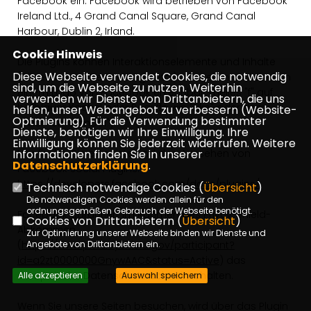
Facebook ein. Facebook wird betrieben von Facebook
Ireland Ltd., 4 Grand Canal Square, Grand Canal
Harbour, Dublin 2, Irland.
Cookie Hinweis
Die Plugins können Interaktionselemente und Inhalte
Diese Webseite verwendet Cookies, die notwendig
(Bilder, Videos, Textbeiträge etc.) darstellen und sind an
sind, um die Webseite zu nutzen. Weiterhin
einem Logo von Facebook erkennbar. (helles "f" auf
verwenden wir Dienste von Drittanbietern, die uns
hellblauer Kachel oder Begriffe wie "Like" oder dem
helfen, unser Webangebot zu verbessern (Website-
Optmierung). Für die Verwendung bestimmter
"Daumen-Symbol")
Dienste, benötigen wir Ihre Einwilligung. Ihre
Einwilligung können Sie jederzeit widerrufen. Weitere
Informationen finden Sie in unserer
Hier finden Sie eine Liste und das Aussehen von
Datenschutzerklärung
.
Facebook Social Plugins:
https://developers.facebook.com/docs/plugins/
Technisch notwendige Cookies (
Übersicht
)
Die notwendigen Cookies werden allein für den
ordnungsgemäßen Gebrauch der Webseite benötigt.
Facebook garantiert im Rahmen des Privcy-Shield-
Cookies von Drittanbietern (
Übersicht
)
Abkommen
Zur Optimierung unserer Webseite binden wir Dienste und
(
https://www.privacyshield.gov/participant?
Angebote von Drittanbietern ein.
id=a2zt0000000GnywAAC&status=Active
) das
europäische Datenschutzrecht einzuhalten.
Alle akzeptieren
Auswahl speichern
Wenn Sie unsere Seiten besuchen, wird über das Plugin